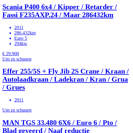
Scania P400 6x4 / Kipper / Retarder /
Fassi F235AXP.24 / Maar 286432km
2011
286.432km
Euro 5
294kw
€ 29.900
Um zu schauen
Effer 255/5S + Fly Jib 2S Crane / Kraan /
Autolaadkraan / Ladekran / Kran / Grua
/ Grues
2011
Um zu schauen
MAN TGS 33.480 6X6 / Euro 6 / Pto /
Blad geveerd / Naaf reductie