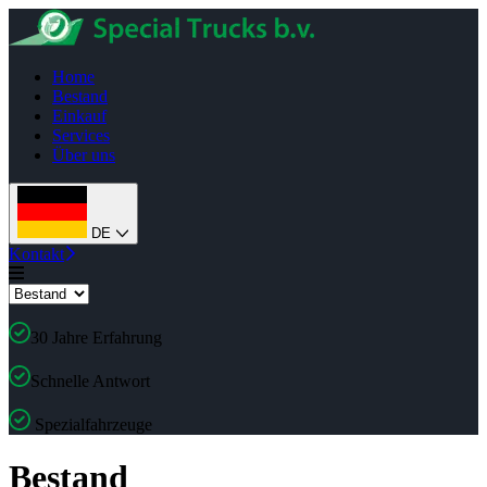
Home
Bestand
Einkauf
Services
Über uns
DE
Kontakt
30 Jahre Erfahrung
Schnelle Antwort
Spezialfahrzeuge
Bestand