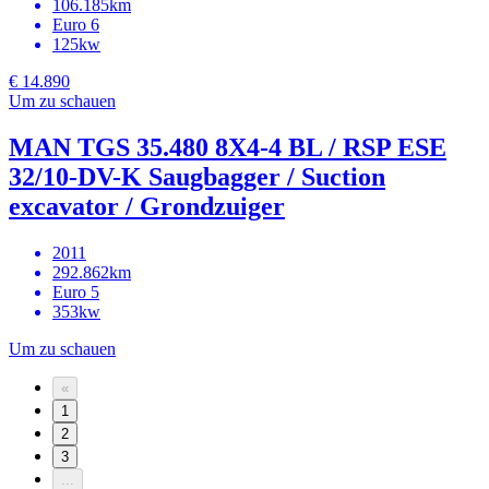
106.185km
Euro 6
125kw
€ 14.890
Um zu schauen
MAN TGS 35.480 8X4-4 BL / RSP ESE
32/10-DV-K Saugbagger / Suction
excavator / Grondzuiger
2011
292.862km
Euro 5
353kw
Um zu schauen
«
1
2
3
...