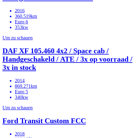
2016
360.519km
Euro 6
353kw
Um zu schauen
DAF XF 105.460 4x2 / Space cab /
Handgeschakeld / ATE / 3x op voorraad /
3x in stock
2014
869.271km
Euro 5
340kw
Um zu schauen
Ford Transit Custom FCC
2018