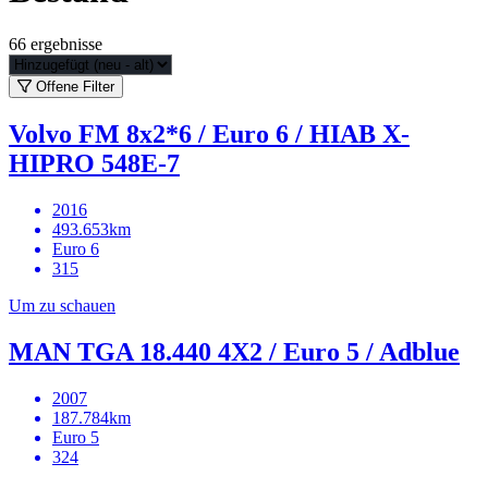
66
ergebnisse
Offene Filter
Volvo FM 8x2*6 / Euro 6 / HIAB X-
HIPRO 548E-7
2016
493.653km
Euro 6
315
Um zu schauen
MAN TGA 18.440 4X2 / Euro 5 / Adblue
2007
187.784km
Euro 5
324