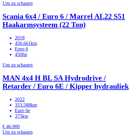
Um zu schauen
Scania 6x4 / Euro 6 / Marrel AL22 S51
Haakarmsysteem (22 Ton)
2018
456.661km
Euro 6
450hp
Um zu schauen
MAN 4x4 H BL SA Hydrodrive /
Retarder / Euro 6E / Kipper hydrauliek
2022
353.588km
Euro 6e
375kw
€ 46.900
Um zu schauen