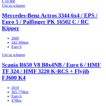
€ 10.900
Um zu schauen
Mercedes-Benz Actros 3344 6x4 / EPS /
Euro 5 / Palfinger PK 16502 C / RC
Kipper
2009
342.366km
Euro 6
Um zu schauen
Scania R650 V8 B8x4NB / Euro 6 / HMF
TF 324 / HMF 3220 K-RCS + Flyjib
FJ600 K4
2019
365.770km
Euro 6
478kw