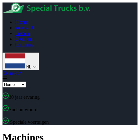
Home
Voorraad
Inkoop
Diensten
Over ons
NL
Contact
30 jaar ervaring
Snel antwoord
Speciale voertuigen
Machines